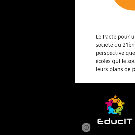
Le 
Pacte pour u
société du 21èm
perspective que 
écoles qui le s
leurs plans de p
Page
Report abus