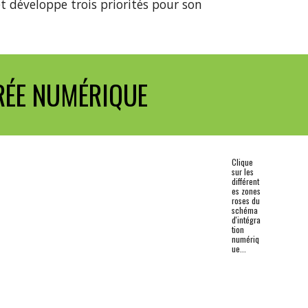
et développe trois priorités pour son 
TRÉE NUMÉRIQUE
Clique 
sur les 
différent
es zones 
roses du 
schéma 
d'intégra
tion 
numériq
ue...