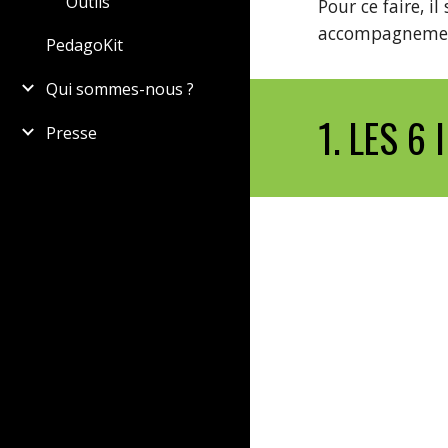
Outils
Pour ce faire, i
accompagnement
PedagoKit
Qui sommes-nous ?
1. LES 6
Presse