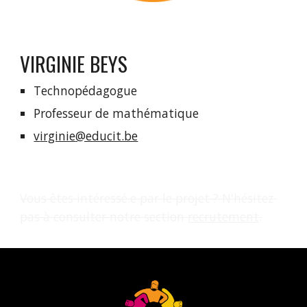
VIRGINIE
BEYS
Technopédagogue 
Professeur 
de mathématique
v
irginie
@educit.be
Vous êtes intéressé.e par le projet ? N'hésitez 
pas à consulter notre section 
recrutement
.